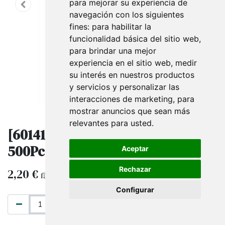
para mejorar su experiencia de
navegación con los siguientes
fines:
para habilitar la
funcionalidad básica del sitio web
,
para brindar una mejor
experiencia en el sitio web
,
medir
su interés en nuestros productos
y servicios y personalizar las
interacciones de marketing
,
para
mostrar anuncios que sean más
relevantes para usted
.
[6014101.15] Pegatina de -15% 4cm
500Pc
Aceptar
Rechazar
2,20
€
fără TVA
Configurar
ADAUGĂ ÎN COȘ