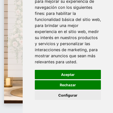
para mejorar su experiencia de
De domingo a Viernes
navegación con los siguientes
fines:
para habilitar la
¿Te ayudamos?
funcionalidad básica del sitio web
,
para brindar una mejor
688 097 373​
experiencia en el sitio web
,
medir
info@tridecor.net
su interés en nuestros productos
y servicios y personalizar las
interacciones de marketing
,
para
mostrar anuncios que sean más
Contáctanos
relevantes para usted
.
Aceptar
Rechazar
Configurar
Cartelería y Señalética