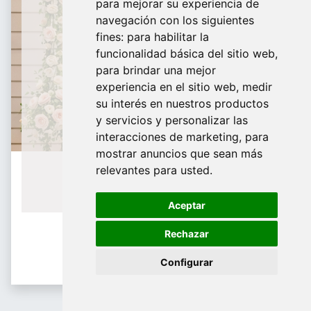
para mejorar su experiencia de
De domingo a Viernes
navegación con los siguientes
fines:
para habilitar la
¿Te ayudamos?
funcionalidad básica del sitio web
,
para brindar una mejor
688 097 373​
experiencia en el sitio web
,
medir
info@tridecor.net
su interés en nuestros productos
y servicios y personalizar las
interacciones de marketing
,
para
mostrar anuncios que sean más
Contáctanos
relevantes para usted
.
Aceptar
Rechazar
Configurar
Cajas de joyería