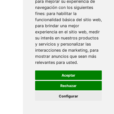
para mejorar su experiencia de
Blogs:
navegación con los siguientes
fines:
para habilitar la
Tot
funcionalidad básica del sitio web
,
para brindar una mejor
Termeni și condiții
experiencia en el sitio web
,
medir
su interés en nuestros productos
Avertisment legal
y servicios y personalizar las
interacciones de marketing
,
para
Trimiteți condiții
mostrar anuncios que sean más
relevantes para usted
.
Politica de confidențialitate
Aceptar
Politica de cookie-uri
Rechazar
Despre noi
Configurar
Perspective ale industriei