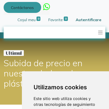
Contáctanos
0
0
Coșul meu
Favorite
Autentificare
Ultimul
Subida de precio en
nuestras bolsas de
plástico
Utilizamos cookies
Este sitio web utiliza cookies y
otras tecnologías de seguimiento