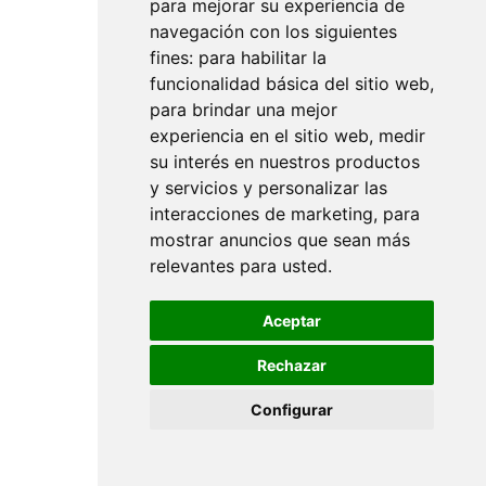
para mejorar su experiencia de
Blog:
navegación con los siguientes
fines:
para habilitar la
Tutti
funcionalidad básica del sitio web
,
para brindar una mejor
Termini e Condizioni
experiencia en el sitio web
,
medir
su interés en nuestros productos
Avviso legale
y servicios y personalizar las
interacciones de marketing
,
para
Invia condizioni
mostrar anuncios que sean más
relevantes para usted
.
politica sulla riservatezza
Aceptar
Politica sui cookie
Rechazar
Chi siamo
Configurar
Approfondimenti sul settore