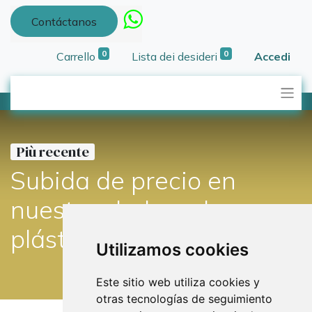
Contáctanos
0
0
Carrello
Lista dei desideri
Accedi
Più recente
Subida de precio en
nuestras bolsas de
plástico
Utilizamos cookies
Este sitio web utiliza cookies y
otras tecnologías de seguimiento