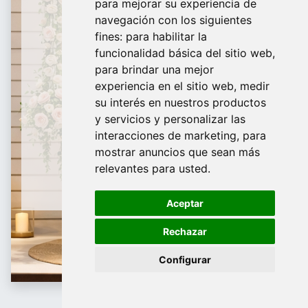
para mejorar su experiencia de
De domingo a Viernes
navegación con los siguientes
fines:
para habilitar la
¿Te ayudamos?
funcionalidad básica del sitio web
,
para brindar una mejor
688 097 373​
experiencia en el sitio web
,
medir
info@tridecor.net
su interés en nuestros productos
y servicios y personalizar las
interacciones de marketing
,
para
mostrar anuncios que sean más
Contáctanos
relevantes para usted
.
Aceptar
Rechazar
Configurar
Carros y Cestas de supermercado