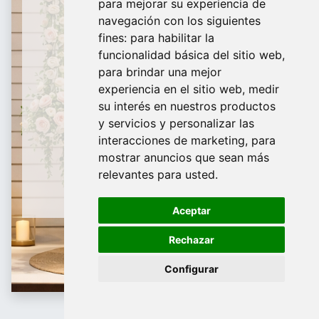
para mejorar su experiencia de
De domingo a Viernes
navegación con los siguientes
fines:
para habilitar la
¿Te ayudamos?
funcionalidad básica del sitio web
,
para brindar una mejor
688 097 373​
experiencia en el sitio web
,
medir
info@tridecor.net
su interés en nuestros productos
y servicios y personalizar las
interacciones de marketing
,
para
mostrar anuncios que sean más
Contáctanos
relevantes para usted
.
Aceptar
Rechazar
Configurar
Cajas de joyería