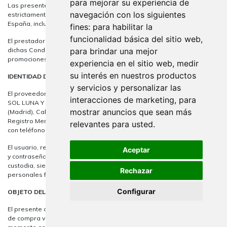
para mejorar su experiencia de
Las presentes condiciones generales de venta se aplican
navegación con los siguientes
estrictamente a todas las ventas de productos efectuadas en
España, incluido las Islas Canarias y las Islas Baleares.
fines:
para habilitar la
funcionalidad básica del sitio web
,
El prestador se reserva el derecho de modificar unilateralmente
para brindar una mejor
dichas Condiciones, sin que ello pueda afectar a los bienes o
promociones que fueron adquiridos previamente a la modificación.
experiencia en el sitio web
,
medir
su interés en nuestros productos
IDENTIDAD DE LAS PARTES
y servicios y personalizar las
El proveedor de los bienes o servicios contratados por el usuario es
interacciones de marketing
,
para
SOL LUNA Y ESTRELLA S.L., con domicilio social en Fuenlabrada
mostrar anuncios que sean más
(Madrid), Calle Bierzo núm. 29 y con C.I.F. B-83635417, inscrito en el
Registro Mercantil de Madrid, tomo 19983, folio 58, hoja M-352319, y
relevantes para usted
.
con teléfono de atención al cliente 916422941.
El usuario, registrado en el sitio web mediante un nombre de usuario
Aceptar
y contraseña, sobre los que tiene responsabilidad plena de uso y
custodia, siendo responsable de la veracidad de los datos
Rechazar
personales facilitados al prestador.
Configurar
OBJETO DEL CONTRATO
El presente contrato tiene por objeto regular la relación contractual
de compra venta nacida entre el prestador y el usuario en el