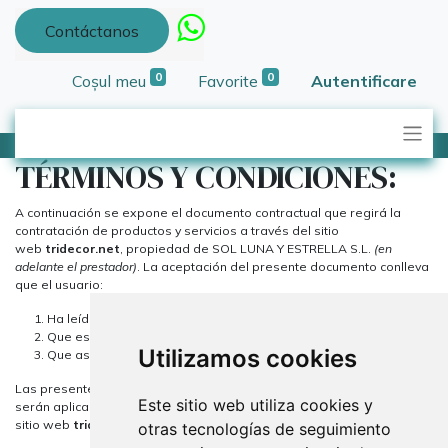
Contáctanos
0
0
Coșul meu
Favorite
Autentificare
TÉRMINOS Y CONDICIONES:
A continuación se expone el documento contractual que regirá la
contratación de productos y servicios a través del sitio
web
tridecor.net
, propiedad de SOL LUNA Y ESTRELLA S.L.
(en
adelante el prestador)
. La aceptación del presente documento conlleva
que el usuario:
Ha leído, entiende y comprende lo aquí expuesto.
Que es una persona con capacidad suficiente para contratar.
Utilizamos cookies
Que asume todas las obligaciones aquí dispuestas.
Las presentes condiciones tendrán un periodo de validez indefinido y
Este sitio web utiliza cookies y
serán aplicables a todas las contrataciones realizadas a través del
sitio web
tridecor.net,
del prestador.
otras tecnologías de seguimiento