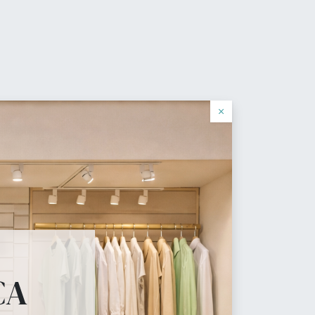
0
Wishlist
Sign In
Português
log
×
cial
 necesita.
CA