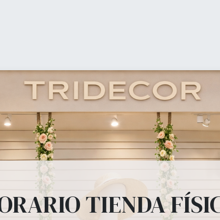
0
O Meu Carrinho
ienda (shop)
Equipamiento Comercial
Ofertas
b
ipamiento Comer
, percheros, estanterías, panel lama, perchas, bolsas todo lo que tu tienda
ORARIO TIENDA FÍSI