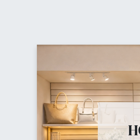
Contáctanos
t
Equ
Maniquíes
H