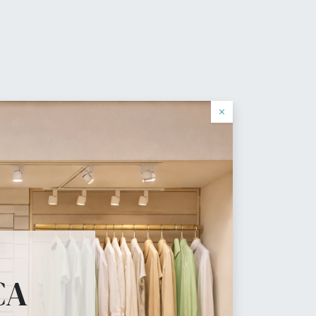
0
Wishlist
Sign in
English (US)
log
×
cial
 necesita.
CA