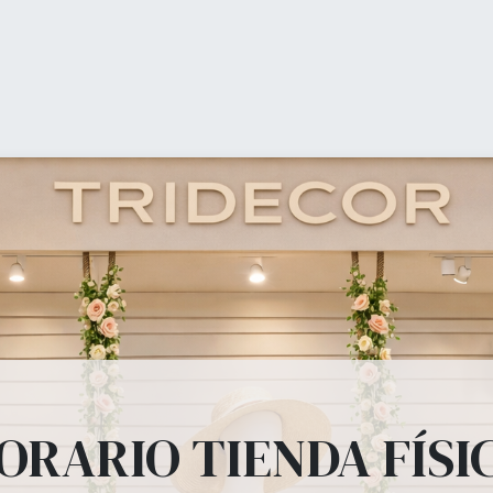
0
My Cart
ienda (shop)
Equipamiento Comercial
Ofertas
b
ipamiento Comer
, percheros, estanterías, panel lama, perchas, bolsas todo lo que tu tienda
ORARIO TIENDA FÍSI