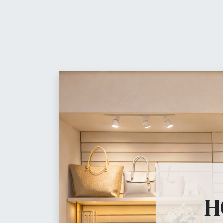
Contáctanos
t
Equ
Maniquíes
H