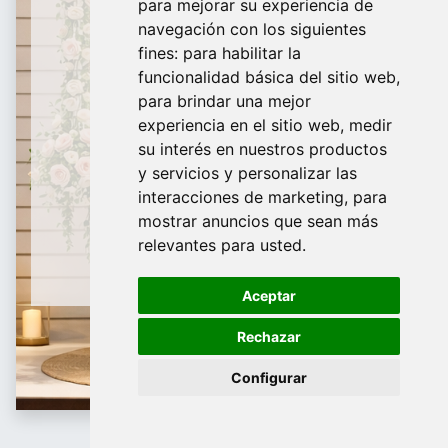
para mejorar su experiencia de
De domingo a Viernes
navegación con los siguientes
fines:
para habilitar la
¿Te ayudamos?
funcionalidad básica del sitio web
,
para brindar una mejor
688 097 373​
experiencia en el sitio web
,
medir
info@tridecor.net
su interés en nuestros productos
y servicios y personalizar las
interacciones de marketing
,
para
mostrar anuncios que sean más
Contáctanos
relevantes para usted
.
Aceptar
Rechazar
Configurar
Portacarteles y Precios