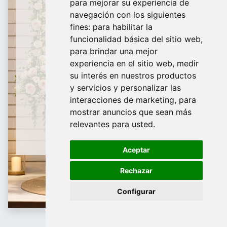
para mejorar su experiencia de
De domingo a Viernes
navegación con los siguientes
fines:
para habilitar la
¿Te ayudamos?
funcionalidad básica del sitio web
,
para brindar una mejor
688 097 373​
experiencia en el sitio web
,
medir
info@tridecor.net
su interés en nuestros productos
y servicios y personalizar las
interacciones de marketing
,
para
mostrar anuncios que sean más
Contáctanos
relevantes para usted
.
Aceptar
Rechazar
Configurar
Panneau à lamelles et accessoires