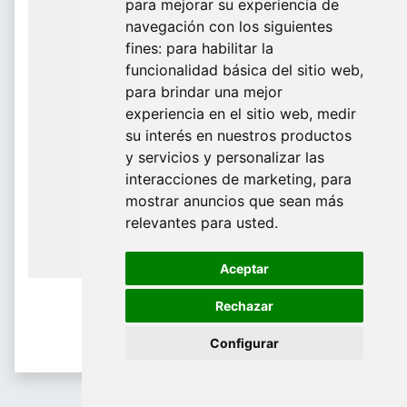
para mejorar su experiencia de
De domingo a Viernes
navegación con los siguientes
fines:
para habilitar la
¿Te ayudamos?
funcionalidad básica del sitio web
,
para brindar una mejor
688 097 373​
experiencia en el sitio web
,
medir
info@tridecor.net
su interés en nuestros productos
y servicios y personalizar las
interacciones de marketing
,
para
mostrar anuncios que sean más
Contáctanos
relevantes para usted
.
Aceptar
Rechazar
Configurar