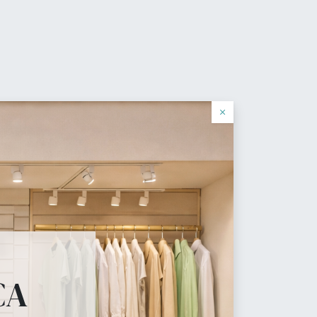
0
Wishlist
Sign In
Português
log
×
cial
 necesita.
CA