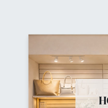
Contáctanos
t
Equ
Maniquíes
H