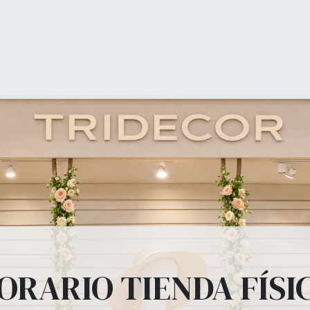
0
O Meu Carrinho
ienda (shop)
Equipamiento Comercial
Ofertas
b
ipamiento Comer
, percheros, estanterías, panel lama, perchas, bolsas todo lo que tu tienda
ORARIO TIENDA FÍSI