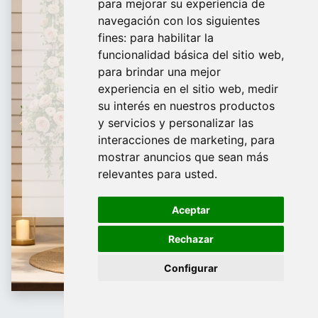
para mejorar su experiencia de
De domingo a Viernes
navegación con los siguientes
fines:
para habilitar la
¿Te ayudamos?
funcionalidad básica del sitio web
,
para brindar una mejor
688 097 373​
experiencia en el sitio web
,
medir
info@tridecor.net
su interés en nuestros productos
y servicios y personalizar las
interacciones de marketing
,
para
mostrar anuncios que sean más
Contáctanos
relevantes para usted
.
Aceptar
Rechazar
Configurar
Espositori