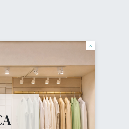
0
Wishlist
Sign in
English (US)
log
×
cial
 necesita.
CA