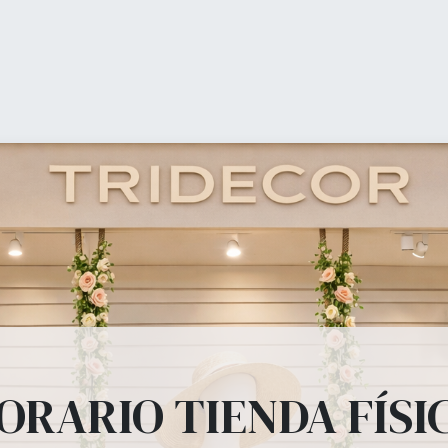
0
My Cart
ienda (shop)
Equipamiento Comercial
Ofertas
b
ipamiento Comer
, percheros, estanterías, panel lama, perchas, bolsas todo lo que tu tienda
ORARIO TIENDA FÍSI