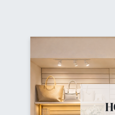
Contáctanos
t
Equ
Maniquíes
H