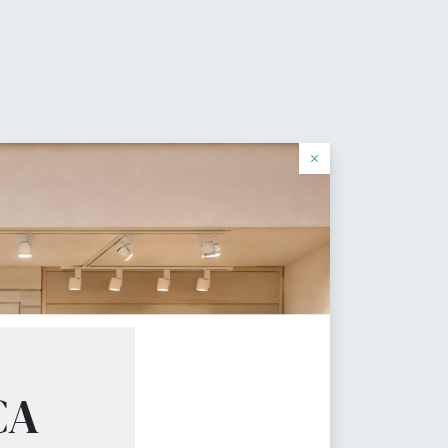
0
Favorite
Autentificare
română
log
×
cial
 necesita.
CA