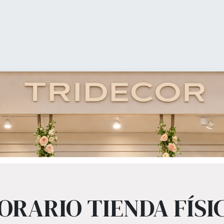
0
Coșul meu
ienda (shop)
Equipamiento Comercial
Ofertas
b
ipamiento Comer
, percheros, estanterías, panel lama, perchas, bolsas todo lo que tu tienda
ORARIO TIENDA FÍSI