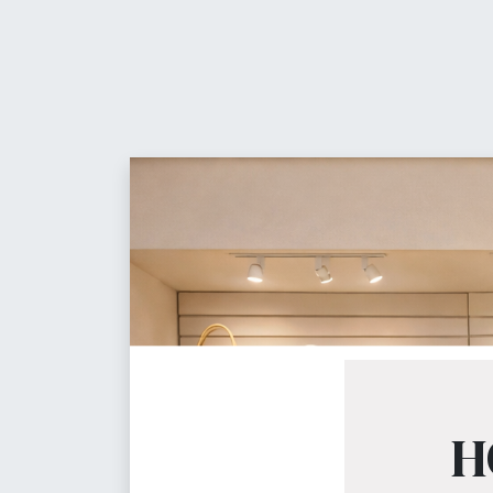
Contáctanos
t
Equ
Maniquíes
H