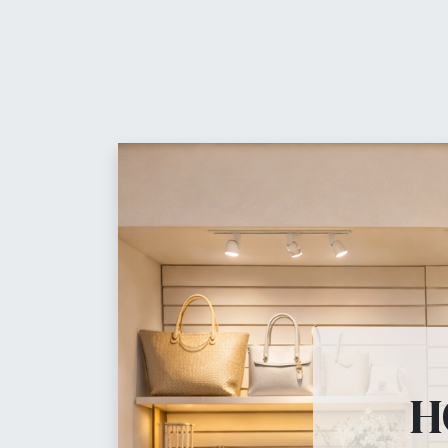
Contáctanos
t
Equ
Maniquíes
H