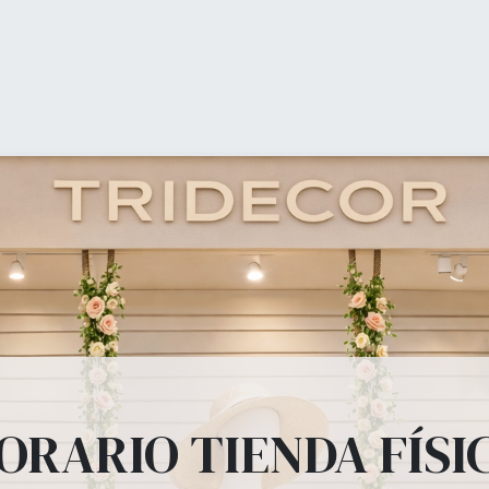
0
Coșul meu
ienda (shop)
Equipamiento Comercial
Ofertas
b
ipamiento Comer
, percheros, estanterías, panel lama, perchas, bolsas todo lo que tu tienda
ORARIO TIENDA FÍSI