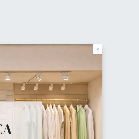
0
Favorite
Autentificare
română
log
×
cial
 necesita.
CA