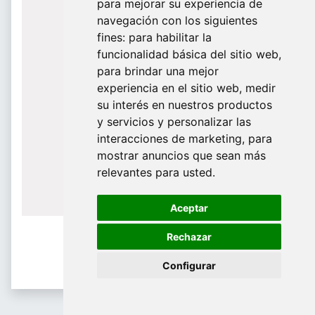
para mejorar su experiencia de
De Domingo a Viernes
navegación con los siguientes
fines:
para habilitar la
¿Te ayudamos?
funcionalidad básica del sitio web
,
para brindar una mejor
688 097 373
experiencia en el sitio web
,
medir
​ info@tridecor.net
su interés en nuestros productos
y servicios y personalizar las
interacciones de marketing
,
para
mostrar anuncios que sean más
Contáctanos
relevantes para usted
.
Aceptar
Rechazar
Configurar
Percheros Comerciales