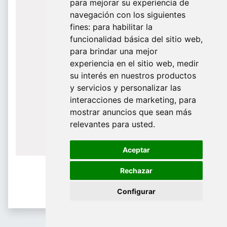
para mejorar su experiencia de
De Domingo a Viernes
navegación con los siguientes
fines:
para habilitar la
¿Te ayudamos?
funcionalidad básica del sitio web
,
para brindar una mejor
688 097 373
experiencia en el sitio web
,
medir
​ info@tridecor.net
su interés en nuestros productos
y servicios y personalizar las
interacciones de marketing
,
para
mostrar anuncios que sean más
Contáctanos
relevantes para usted
.
Aceptar
Rechazar
Configurar
Percheros Comerciales