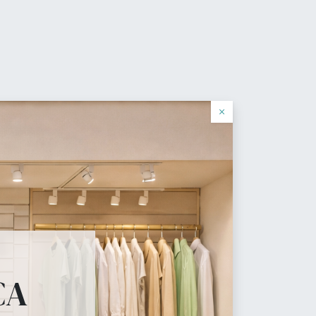
0
de deseos
Identificarse
Español
×
cial
que tu tienda necesita.
CA