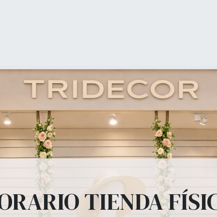
0
Mi carrito
Lista 
Tienda
Equipamiento Comercial
Ofertas
Blog
ipamiento Comer
estanterías, panel lama, perchas, bolsas, mostradores... todo lo 
ORARIO TIENDA FÍSI