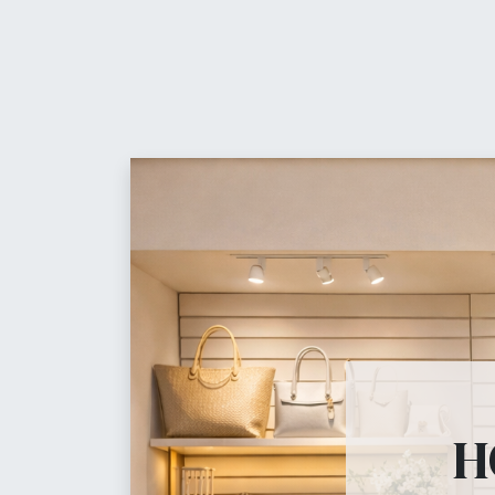
Contáctanos
Equ
Maniquíes, percheros, 
H