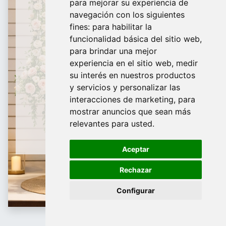
para mejorar su experiencia de
De domingo a Viernes
navegación con los siguientes
fines:
para habilitar la
¿Te ayudamos?
funcionalidad básica del sitio web
,
para brindar una mejor
688 097 373​
experiencia en el sitio web
,
medir
info@tridecor.net
su interés en nuestros productos
y servicios y personalizar las
interacciones de marketing
,
para
mostrar anuncios que sean más
Contáctanos
relevantes para usted
.
Aceptar
Rechazar
Configurar
Ofertas