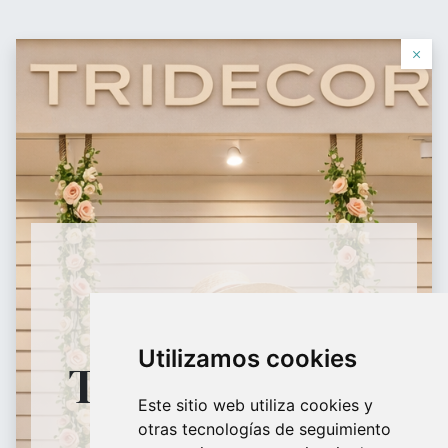
Contáctanos
×
0
0
购物车
愿望单
登录
Equipamiento
Comercial
HORARIO
Utilizamos cookies
TIENDA FÍSICA
Maniquíes, percheros, estanterías, panel lama, perchas, bolsas todo
lo que tu tienda necesita.
Este sitio web utiliza cookies y
otras tecnologías de seguimiento
9:30H - 18:30H