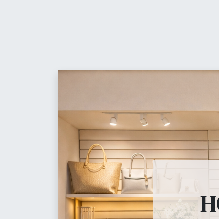
Contáctanos
t
Equ
Maniquíes
H