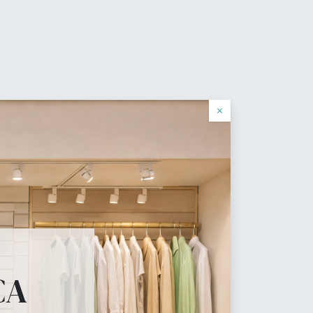
0
0
车
愿望单
登录
简体中文
log
×
cial
 necesita.
CA