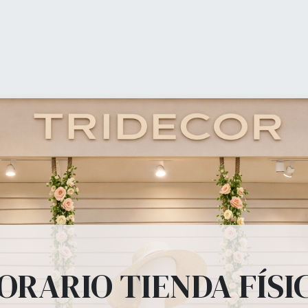
购物
ienda (shop)
Equipamiento Comercial
Ofertas
b
ipamiento Comer
, percheros, estanterías, panel lama, perchas, bolsas todo lo que tu tienda
ORARIO TIENDA FÍSI