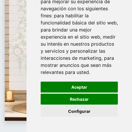
para mejorar su experiencia de
De domingo a Viernes
navegación con los siguientes
fines:
para habilitar la
¿Te ayudamos?
funcionalidad básica del sitio web
,
para brindar una mejor
688 097 373​
experiencia en el sitio web
,
medir
info@tridecor.net
su interés en nuestros productos
y servicios y personalizar las
interacciones de marketing
,
para
mostrar anuncios que sean más
Contáctanos
relevantes para usted
.
Aceptar
Rechazar
Configurar
金属货架