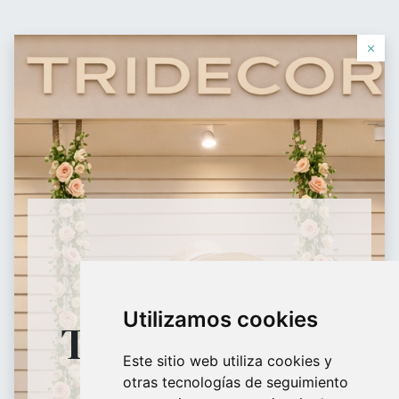
Contáctanos
×
0
0
购物车
愿望单
登录
Equipamiento
Comercial
HORARIO
Utilizamos cookies
TIENDA FÍSICA
Maniquíes, percheros, estanterías, panel lama, perchas, bolsas todo
lo que tu tienda necesita.
Este sitio web utiliza cookies y
otras tecnologías de seguimiento
9:30H - 18:30H