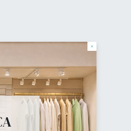
0
its
Se connecter
Français (CH)
log
×
cial
 necesita.
CA