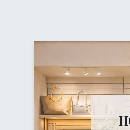
Contáctanos
t
Equ
Maniquíes
H