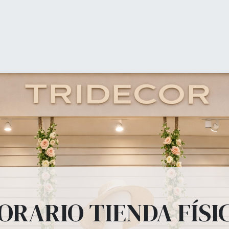
0
Mon panier
Liste de souha
ienda (shop)
Equipamiento Comercial
Ofertas
b
ipamiento Comer
, percheros, estanterías, panel lama, perchas, bolsas todo lo que tu tienda
ORARIO TIENDA FÍSI