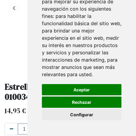
para mejorar su experiencia de
navegación con los siguientes
fines:
para habilitar la
funcionalidad básica del sitio web
,
para brindar una mejor
experiencia en el sitio web
,
medir
su interés en nuestros productos
y servicios y personalizar las
interacciones de marketing
,
para
mostrar anuncios que sean más
relevantes para usted
.
Estrellas De Rafia 100 und
Aceptar
010034/3102 6802 mm14 col 98
Rechazar
14,95
€
IVA excluido
Configurar
AÑADIR AL CARRITO