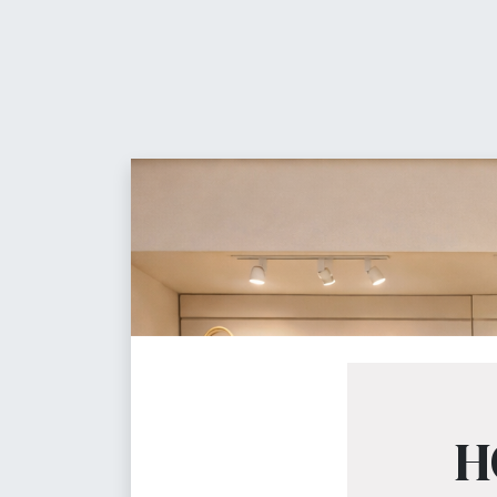
Contáctanos
Equ
Maniquíes, percheros, 
H