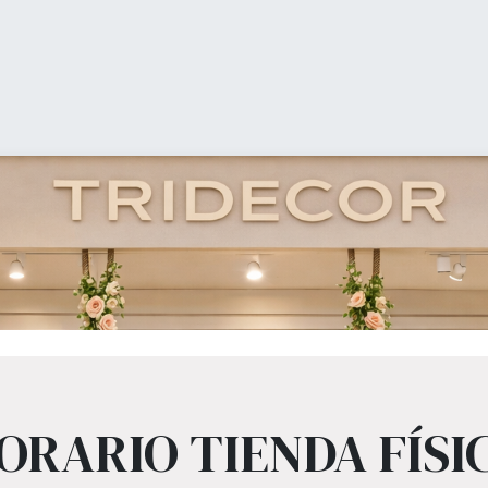
0
Mi carrito
Lista 
Tienda
Equipamiento Comercial
Ofertas
Blog
ipamiento Comer
estanterías, panel lama, perchas, bolsas, mostradores... todo lo 
ORARIO TIENDA FÍSI