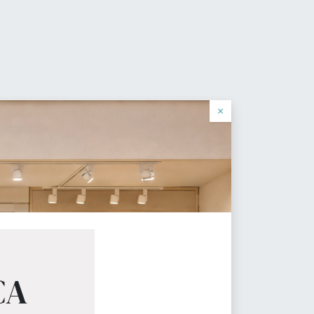
0
de deseos
Identificarse
Español
×
cial
que tu tienda necesita.
CA