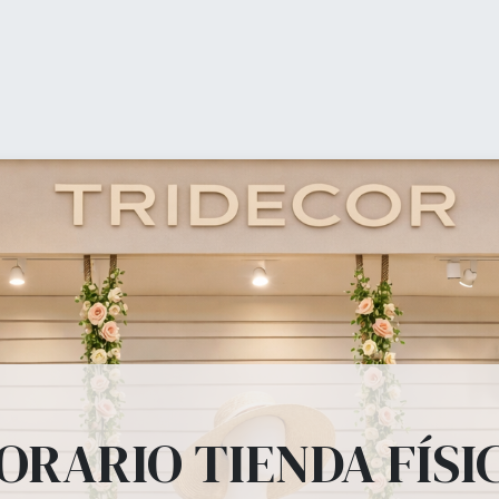
0
Mi carrito
Lista 
Tienda
Equipamiento Comercial
Ofertas
Blog
ipamiento Comer
estanterías, panel lama, perchas, bolsas, mostradores... todo lo 
ORARIO TIENDA FÍSI