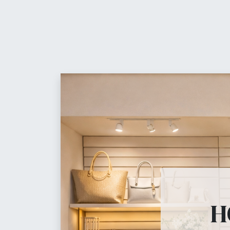
Contáctanos
Equ
Maniquíes, percheros, 
H