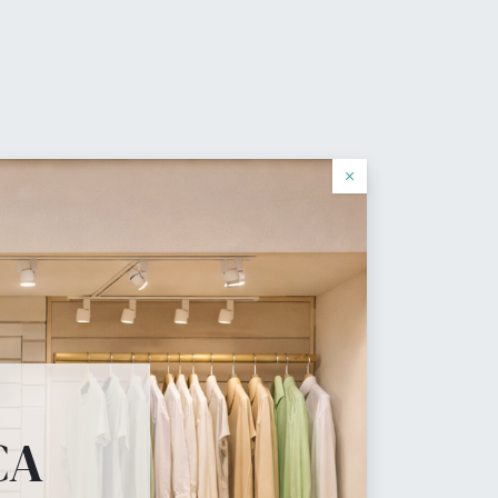
0
de deseos
Identificarse
Español
×
cial
que tu tienda necesita.
CA