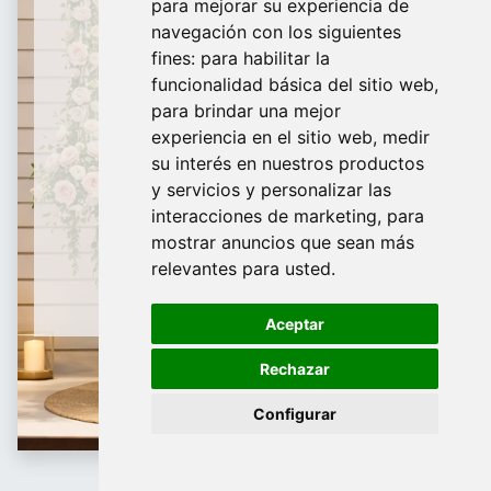
para mejorar su experiencia de
De Domingo a Viernes
navegación con los siguientes
fines:
para habilitar la
¿Te ayudamos?
funcionalidad básica del sitio web
,
para brindar una mejor
688 097 373
experiencia en el sitio web
,
medir
​ info@tridecor.net
su interés en nuestros productos
y servicios y personalizar las
interacciones de marketing
,
para
mostrar anuncios que sean más
Contáctanos
relevantes para usted
.
Aceptar
Rechazar
Configurar
Papelería