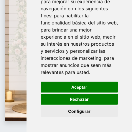
para mejorar su experiencia de
De Domingo a Viernes
navegación con los siguientes
fines:
para habilitar la
¿Te ayudamos?
funcionalidad básica del sitio web
,
para brindar una mejor
688 097 373
experiencia en el sitio web
,
medir
​ info@tridecor.net
su interés en nuestros productos
y servicios y personalizar las
interacciones de marketing
,
para
mostrar anuncios que sean más
Contáctanos
relevantes para usted
.
Aceptar
Rechazar
Configurar
Papel de regalo 31cm