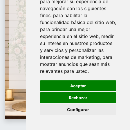
para mejorar su experiencia de
De Domingo a Viernes
navegación con los siguientes
fines:
para habilitar la
¿Te ayudamos?
funcionalidad básica del sitio web
,
para brindar una mejor
688 097 373
experiencia en el sitio web
,
medir
​ info@tridecor.net
su interés en nuestros productos
y servicios y personalizar las
interacciones de marketing
,
para
mostrar anuncios que sean más
Contáctanos
relevantes para usted
.
Aceptar
Rechazar
Configurar
Ofertas