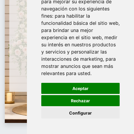
para mejorar su experiencia de
De Domingo a Viernes
navegación con los siguientes
fines:
para habilitar la
¿Te ayudamos?
funcionalidad básica del sitio web
,
para brindar una mejor
688 097 373
experiencia en el sitio web
,
medir
​ info@tridecor.net
su interés en nuestros productos
y servicios y personalizar las
interacciones de marketing
,
para
mostrar anuncios que sean más
Contáctanos
relevantes para usted
.
Aceptar
Rechazar
Configurar
Blanco