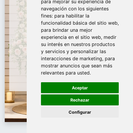
para mejorar su experiencia de
De Domingo a Viernes
navegación con los siguientes
fines:
para habilitar la
¿Te ayudamos?
funcionalidad básica del sitio web
,
para brindar una mejor
688 097 373
experiencia en el sitio web
,
medir
​ info@tridecor.net
su interés en nuestros productos
y servicios y personalizar las
interacciones de marketing
,
para
mostrar anuncios que sean más
Contáctanos
relevantes para usted
.
Aceptar
Rechazar
Configurar
Maniquí de hombre