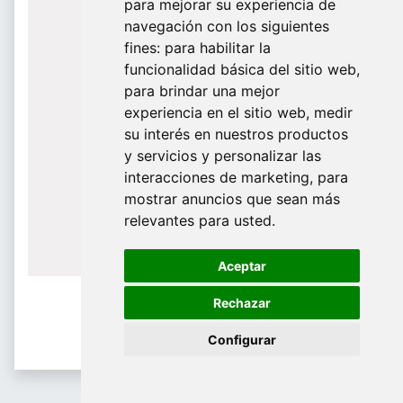
para mejorar su experiencia de
De Domingo a Viernes
navegación con los siguientes
fines:
para habilitar la
¿Te ayudamos?
funcionalidad básica del sitio web
,
para brindar una mejor
688 097 373
experiencia en el sitio web
,
medir
​ info@tridecor.net
su interés en nuestros productos
y servicios y personalizar las
interacciones de marketing
,
para
mostrar anuncios que sean más
Contáctanos
relevantes para usted
.
Aceptar
Rechazar
Configurar
Molduras