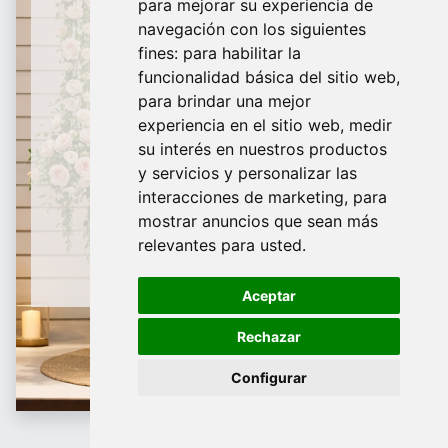
para mejorar su experiencia de
De Domingo a Viernes
navegación con los siguientes
fines:
para habilitar la
¿Te ayudamos?
funcionalidad básica del sitio web
,
para brindar una mejor
688 097 373
experiencia en el sitio web
,
medir
​ info@tridecor.net
su interés en nuestros productos
y servicios y personalizar las
interacciones de marketing
,
para
mostrar anuncios que sean más
Contáctanos
relevantes para usted
.
Aceptar
Rechazar
Configurar
Accesorios