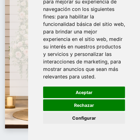
para mejorar su experiencia de
De Domingo a Viernes
navegación con los siguientes
fines:
para habilitar la
¿Te ayudamos?
funcionalidad básica del sitio web
,
para brindar una mejor
688 097 373
experiencia en el sitio web
,
medir
​ info@tridecor.net
su interés en nuestros productos
y servicios y personalizar las
interacciones de marketing
,
para
mostrar anuncios que sean más
Contáctanos
relevantes para usted
.
Aceptar
Rechazar
Configurar
Expositores