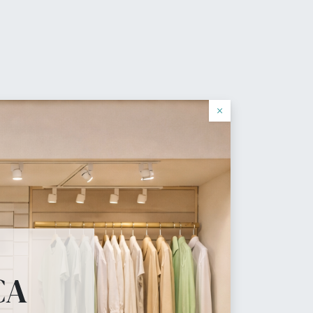
0
de deseos
Identificarse
Español
×
cial
que tu tienda necesita.
CA