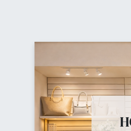
Contáctanos
Equ
Maniquíes, percheros, 
H