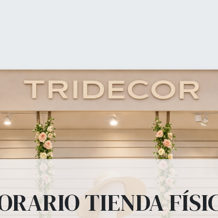
0
Mi carrito
Lista 
Tienda
Equipamiento Comercial
Ofertas
Blog
ipamiento Comer
estanterías, panel lama, perchas, bolsas, mostradores... todo lo 
ORARIO TIENDA FÍSI