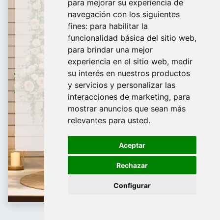
para mejorar su experiencia de
De Domingo a Viernes
navegación con los siguientes
fines:
para habilitar la
¿Te ayudamos?
funcionalidad básica del sitio web
,
para brindar una mejor
688 097 373
experiencia en el sitio web
,
medir
​ info@tridecor.net
su interés en nuestros productos
y servicios y personalizar las
interacciones de marketing
,
para
mostrar anuncios que sean más
Contáctanos
relevantes para usted
.
Aceptar
Rechazar
Configurar
Bolsas de tela