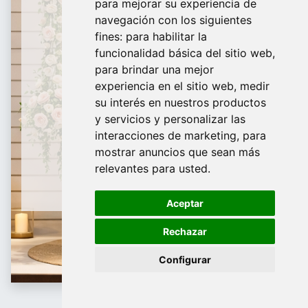
para mejorar su experiencia de
De Domingo a Viernes
navegación con los siguientes
fines:
para habilitar la
¿Te ayudamos?
funcionalidad básica del sitio web
,
para brindar una mejor
688 097 373
experiencia en el sitio web
,
medir
​ info@tridecor.net
su interés en nuestros productos
y servicios y personalizar las
interacciones de marketing
,
para
mostrar anuncios que sean más
Contáctanos
relevantes para usted
.
Aceptar
Rechazar
Configurar
Antihurto
Sistemas antihurto para proteger tu local