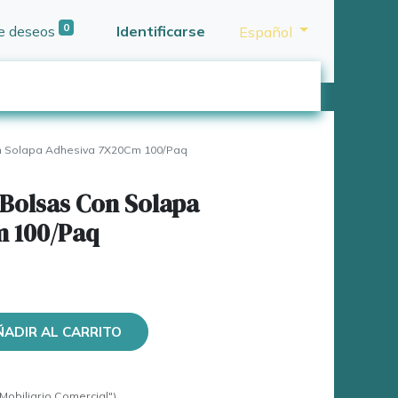
0
de deseos
Identificarse
Español
n Solapa Adhesiva 7X20Cm 100/Paq
 Bolsas Con Solapa
 100/Paq
ÑADIR AL CARRITO
Mobiliario Comercial")