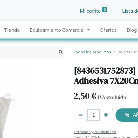
0
Mi carrito
Lista 
Tienda
Equipamiento Comercial
Ofertas
Blog
Todos los productos
Bolsas Co
[8436531752873]
Adhesiva 7X20Cm
2,50
€
IVA excluido
A
Términos y condiciones
Envío: 24/72h laborables (Excepto "