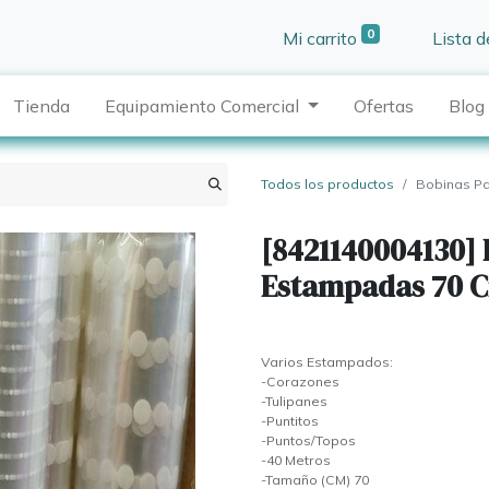
0
Mi carrito
Lista 
Tienda
Equipamiento Comercial
Ofertas
Blog
Todos los productos
Bobinas P
[8421140004130] 
Estampadas 70 
Varios Estampados:
-Corazones
-Tulipanes
-Puntitos
-Puntos/Topos
-40 Metros
-Tamaño (CM) 70