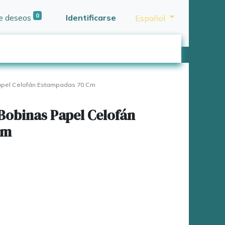
0
de deseos
Identificarse
Español
apel Celofán Estampadas 70 Cm
Bobinas Papel Celofán
Cm