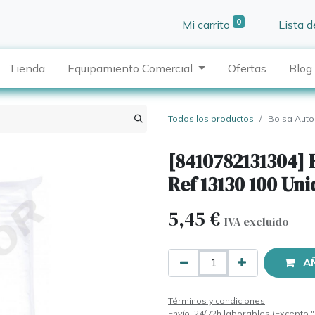
0
Mi carrito
Lista 
Tienda
Equipamiento Comercial
Ofertas
Blog
Todos los productos
Bolsa Auto
[8410782131304] 
Ref 13130 100 Un
5,45
€
IVA excluido
A
Términos y condiciones
Envío: 24/72h laborables (Excepto "