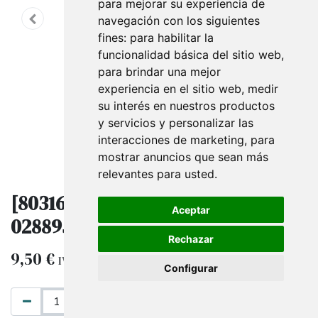
para mejorar su experiencia de
navegación con los siguientes
fines:
para habilitar la
funcionalidad básica del sitio web
,
para brindar una mejor
experiencia en el sitio web
,
medir
su interés en nuestros productos
y servicios y personalizar las
interacciones de marketing
,
para
mostrar anuncios que sean más
relevantes para usted
.
[8031653618443] Estrellas 50 und
Aceptar
028895/30348-68348 mm10 col 00
Rechazar
9,50
€
IVA excluido
Configurar
AÑADIR AL CARRITO