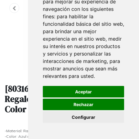
para mejorar su experiencia de
navegación con los siguientes
fines:
para habilitar la
funcionalidad básica del sitio web
,
para brindar una mejor
experiencia en el sitio web
,
medir
su interés en nuestros productos
y servicios y personalizar las
interacciones de marketing
,
para
mostrar anuncios que sean más
relevantes para usted
.
[8031653522092] Cinta para
Aceptar
Regalos Rafia Azul Metálico 200 M
Rechazar
Color 08
Configurar
-Material: Rafia Polipropileno
-Color: Azul metálico