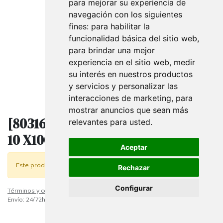
para mejorar su experiencia de
navegación con los siguientes
fines:
para habilitar la
funcionalidad básica del sitio web
,
para brindar una mejor
experiencia en el sitio web
,
medir
su interés en nuestros productos
y servicios y personalizar las
interacciones de marketing
,
para
mostrar anuncios que sean más
[8031653229915] CINTA 6811 MM
relevantes para usted
.
10 X100 MT COL 25 CREMA
Aceptar
Este producto ya no está disponible.
Rechazar
Configurar
Términos y condiciones
Envío: 24/72h laborables (Excepto "Mobiliario Comercial")