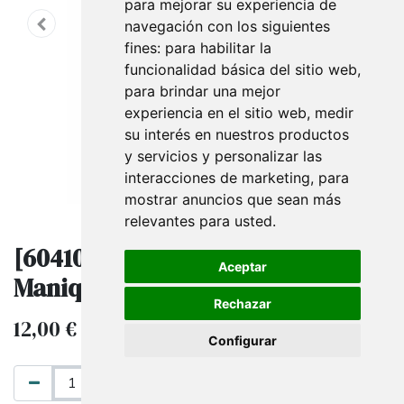
para mejorar su experiencia de
navegación con los siguientes
fines:
para habilitar la
funcionalidad básica del sitio web
,
para brindar una mejor
experiencia en el sitio web
,
medir
su interés en nuestros productos
y servicios y personalizar las
interacciones de marketing
,
para
mostrar anuncios que sean más
relevantes para usted
.
[6041027] Tapa Metal Cobre Para
Aceptar
Maniqui Con Rosca
Rechazar
12,00
€
IVA excluido
Configurar
AÑADIR AL CARRITO