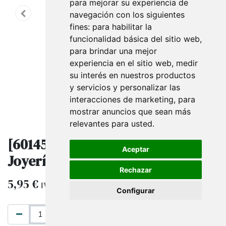
para mejorar su experiencia de
navegación con los siguientes
fines:
para habilitar la
funcionalidad básica del sitio web
,
para brindar una mejor
experiencia en el sitio web
,
medir
su interés en nuestros productos
y servicios y personalizar las
interacciones de marketing
,
para
mostrar anuncios que sean más
relevantes para usted
.
[6014577] Pegatina Plata Para
Aceptar
Joyería 5x1.2Cm 1.000Uds
Rechazar
5,95
€
IVA excluido
Configurar
AÑADIR AL CARRITO