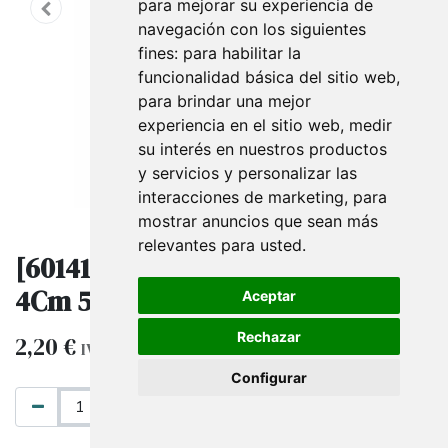
para mejorar su experiencia de
navegación con los siguientes
fines:
para habilitar la
funcionalidad básica del sitio web
,
para brindar una mejor
experiencia en el sitio web
,
medir
su interés en nuestros productos
y servicios y personalizar las
interacciones de marketing
,
para
mostrar anuncios que sean más
relevantes para usted
.
[6014101.60] Pegatina De -60%
4Cm 500Pc
Aceptar
Rechazar
2,20
€
IVA excluido
Configurar
AÑADIR AL CARRITO