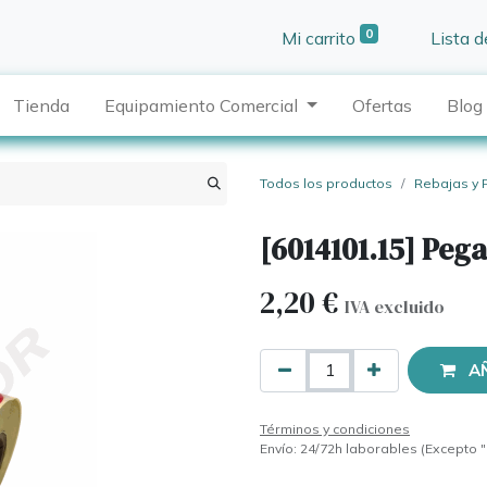
0
Mi carrito
Lista 
Tienda
Equipamiento Comercial
Ofertas
Blog
Todos los productos
Rebajas y
[6014101.15] Peg
2,20
€
IVA excluido
A
Términos y condiciones
Envío: 24/72h laborables (Excepto "