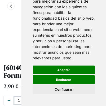
para mejorar su experiencia de
navegación con los siguientes
fines:
para habilitar la
funcionalidad básica del sitio web
,
para brindar una mejor
experiencia en el sitio web
,
medir
su interés en nuestros productos
y servicios y personalizar las
interacciones de marketing
,
para
mostrar anuncios que sean más
relevantes para usted
.
[6014030] Etiqueta Troquelada
Aceptar
Forma Cuadrada 5X5Cm
Rechazar
2,90
€
IVA excluido
Configurar
AÑADIR AL CARRITO